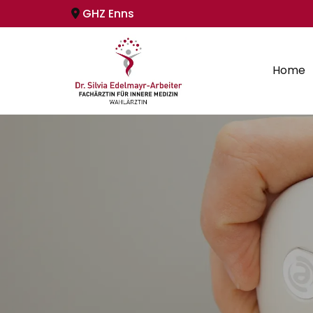
GHZ Enns

Home